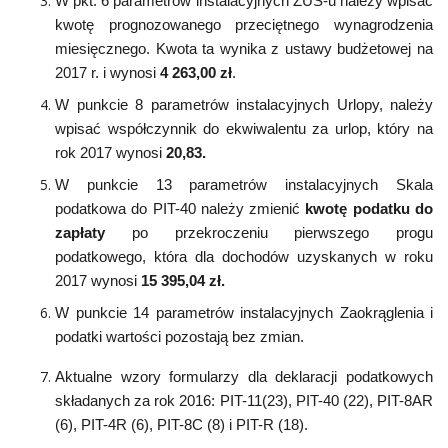
W pkt. 6 parametrów instalacyjnych ZUS-u należy wpisać
kwotę prognozowanego przeciętnego wynagrodzenia
miesięcznego. Kwota ta wynika z ustawy budżetowej na
2017 r. i wynosi
4
263,00
zł
.
W punkcie 8 parametrów instalacyjnych Urlopy, należy
wpisać współczynnik do ekwiwalentu za urlop, który na
rok 2017 wynosi
20,83.
W punkcie 13 parametrów instalacyjnych Skala
podatkowa do PIT-40 należy zmienić
kwotę podatku do
zapłaty
po przekroczeniu pierwszego progu
podatkowego, która dla dochodów uzyskanych w roku
2017 wynosi
15
395,04
zł.
W punkcie 14 parametrów instalacyjnych Zaokrąglenia i
podatki wartości pozostają bez zmian.
Aktualne wzory formularzy dla deklaracji podatkowych
składanych za rok 2016: PIT-11(23), PIT-40 (22), PIT-8AR
(6), PIT-4R (6), PIT-8C (8) i PIT-R (18).