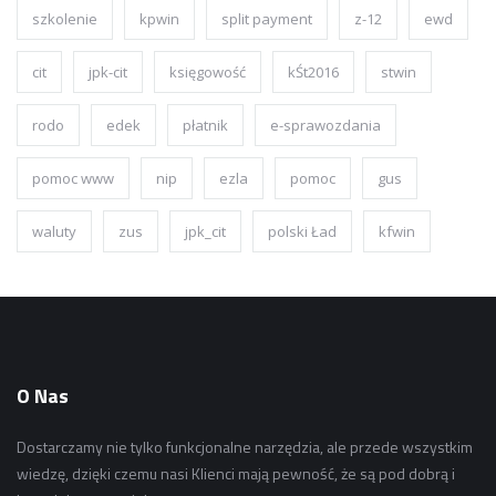
szkolenie
kpwin
split payment
z-12
ewd
cit
jpk-cit
księgowość
kŚt2016
stwin
rodo
edek
płatnik
e-sprawozdania
pomoc www
nip
ezla
pomoc
gus
waluty
zus
jpk_cit
polski Ład
kfwin
O Nas
Dostarczamy nie tylko funkcjonalne narzędzia, ale przede wszystkim
wiedzę, dzięki czemu nasi Klienci mają pewność, że są pod dobrą i