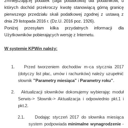
zmniejszającej podatek (ulga podatkowa) dla podatników, u
których dochód przekroczy kwotę stanowiącą górną granicę
pierwszego przedziału skali podatkowej zgodnej z ustawą
z
dnia 29 listopada 2016 r. (Dz.U. 2016 poz. 1926).
Poniżej przesyłam kilka przydatnych informacji dla
Użytkowników pobierających wersję z Internetu.
W systemie KPWin należy:
1.
Przed tworzeniem dochodów m-ca stycznia 2017
(dotyczy list płac, umów i rachunków) należy uzupełnić
słownik
”Parametry miesiąca”
i
Parametry roku”
.
2.
Aktualizacji słowników dokonujemy wybierając moduł
Serwis-> Słownik-> Aktualizacja i odpowiednio pkt.1 i
pkt.2.
2.1.
Dodając styczeń 2017 do słownika miesiąca
system podpowiada
minimalne wynagrodzenie
-