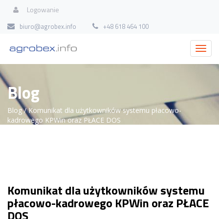
Logowanie
biuro@agrobex.info
+48 618 464 100
Blog
Blog
/ Komunikat dla użytkowników systemu płacowo-
kadrowego KPWin oraz PŁACE DOS
Komunikat dla użytkowników systemu
płacowo-kadrowego KPWin oraz PŁACE
DOS