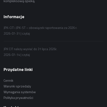
kompleksową opieką.
Informacje
JPK-CIT i JPK-ST – obowiązek raportowania za 2026 r.
2026-07-31 |
czytaj
JPK CIT należy wysłać do 31 lipca 2026r.
2026-07-14 |
czytaj
Przydatne linki
Cennik
Warunki sprzedaży
Wymagania systemów
Polityka prywatności