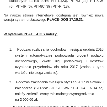
składanych za rok 2016: PIT-11(23), PIT-40 (22), PIT-8AR
(6), PIT-4R (6), PIT-8C (8) i PIT-R (18).
Na naszej stronie internetowej dostępna jest również nowa
wersja systemu płacowego
PŁACE-DOS 17.10.31.
W systemie PŁACE-DOS należy
:
Podczas rozliczania dochodów miesiąca grudnia 2016
1.
system automatycznie podpowiada procent podatku
dochodowego, kwotę ulgi podatkowej i kosztów
uzyskania przychodów dla roku 2017 (żadna z tych
wartości nie ulega zmianie).
Podczas zakładania miesiąca styczeń 2017 w słowniku
2.
kalendarza (SERWIS -> SŁOWNIKI -> KALENDARZ)
należy zmienić kwotę minimalnego wynagrodzenia
na
2
000,00
zł
.