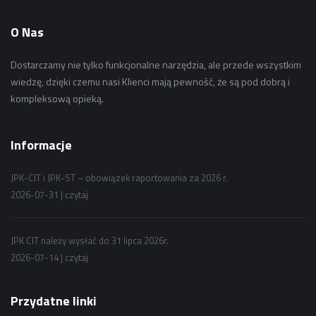
O Nas
Dostarczamy nie tylko funkcjonalne narzędzia, ale przede wszystkim
wiedzę, dzięki czemu nasi Klienci mają pewność, że są pod dobrą i
kompleksową opieką.
Informacje
JPK-CIT i JPK-ST – obowiązek raportowania za 2026 r.
2026-07-31 |
czytaj
JPK CIT należy wysłać do 31 lipca 2026r.
2026-07-14 |
czytaj
Przydatne linki