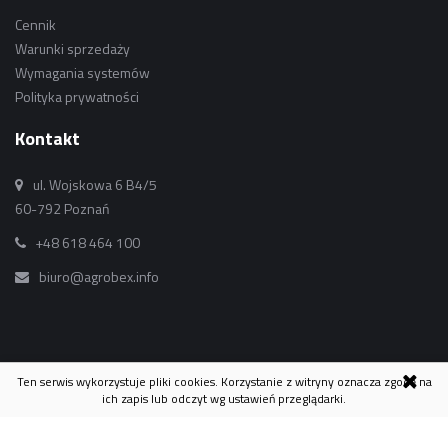
Cennik
Warunki sprzedaży
Wymagania systemów
Polityka prywatności
Kontakt
ul. Wojskowa 6 B4/5
60-792 Poznań
+48 618 464 100
biuro@agrobex.info
Ten serwis wykorzystuje pliki cookies. Korzystanie z witryny oznacza zgodę na
ich zapis lub odczyt wg ustawień przeglądarki.
© 2015 Agrobex.Info